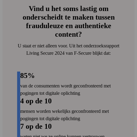
Alle artikelen weergeven
F‑Secure Online Shopping Checker
identiteit
Vind u het soms lastig om
Controleer gratis of een website veilig is
Bedrijf
om op te winkelen
F-Secure Scam Protection
onderscheidt te maken tussen
Blijf veilig tegen online oplichting
frauduleuze en authentieke
F‑Secure Identity Theft Checker
content?
Controleer of uw persoonlijke gegevens
NL
zijn getroffen door een gegevenslek
Producten vergelijken
U staat er niet alleen voor. Uit het onderzoeks­rapport
F‑Secure Online Scanner
Living Secure 2024 van F‑Secure blijkt dat:
Uw PC gratis scannen en opschonen
F‑Secure Router Checker
Is uw internetverbinding veilig?
85%
Alle gratis tools weergeven
van de consumenten wordt geconfronteerd met
pogingen tot digitale oplichting
4 op de 10
mensen worden wekelijks geconfronteerd met
pogingen tot digitale oplichting
7 op de 10
weten niet we ze online kunnen vertrouwen