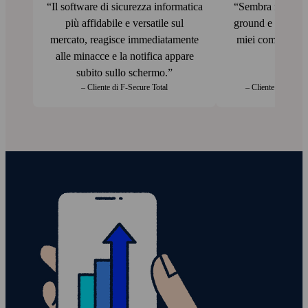
Il software di sicurezza informatica
Sembra funziona
più affidabile e versatile sul
ground e F‑Secur
mercato, reagisce immediatamente
miei computer al
alle minacce e la notifica appare
ann
subito sullo schermo.
– Cliente di F‑Secure Total
– Cliente di F‑Secu