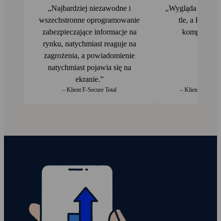
Najbardziej niezawodne i
Wygląda na to, ż
wszechstronne oprogramo­wanie
tle, a F‑Secu
zabezpieczające informacje na
komputery od
rynku, natychmiast reaguje na
zagrożenia, a powiadomienie
natychmiast pojawia się na
ekranie.
– Klient F‑Secure Total
– Klient F‑Secure