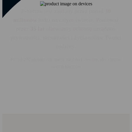
Wyświetl wszystkie artykuły
F‑Secure Online Shopping Checker
Sprawdź, czy dana witryna jest bezpieczna
F-Secure jest zaufany przez ponad
30
Porównaj produkty
Firma
milionów
ludzi na całym świecie. Ponieważ
F‑Secure Identity Theft Checker
Sprawdź, czy Twoje dane osobowe zostały
przez
35 lat
ułatwiamy ochronę urządzeń,
ujawnione w wyniku ataku
PL
prywatności, tożsamości i życia online Twojej
F‑Secure Online Scanner
rodziny.
Przeskanuj i wyczyść komputer z zagrożeń
bezpłatnie
Ponad 200 globalnych marek zaufało F‑Secure, aby chronić
F‑Secure Router Checker
swoich klientów
Czy Twoje połączenie internetowe jest
bezpieczne?
Wyświetl wszystkie bezpłatne
narzędzia