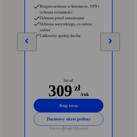
Bezpieczeństwo w Internecie, VPN i
ochrona tożsamości
Ochrona przed oszustwami
Ochrona wszystkiego, co robisz
online
Całkowity spokój ducha
Już od:
309
zł
/rok
Kup teraz
Darmowy okres próbny
Windows
Mac
iOS
Android