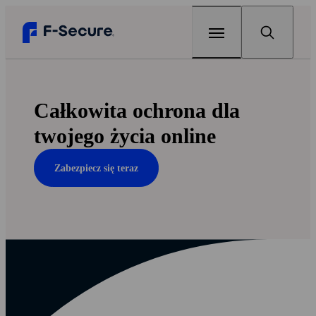
Dom
Całkowita ochrona dla
Produkty
twojego życia online
F‑Secure Total
Odnów
Zabezpiecz się teraz
Pełne bezpieczeństwo online
Artykuły
F‑Secure Internet Security
Do czego hakerom są potrzebne dane
Pomoc techniczna
Wielokrotnie nagradzany antywirus
osobowe?
Bezpłatne narzędzia
F‑Secure VPN
Czy na moim urządzeniu jest wirus?
Jednym kliknięciem zapewnisz prywatność
F-Secure Text Message Checker
My F‑Secure
online
Najlepsze oprogramowanie
Sprawdź za pomocą sztucznej inteligencji,
antywirusowe dla graczy
czy wiadomość tekstowa to oszustwo
F‑Secure ID Protection
Dla partnerów
Chroń swoje hasła i tożsamość online