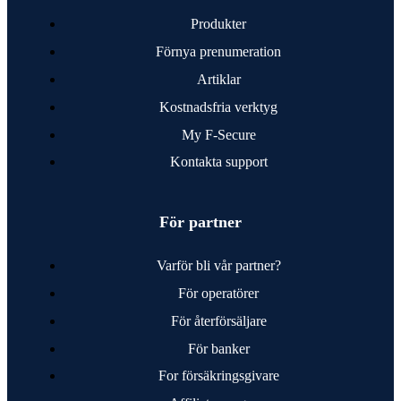
SE
Produkter
Förnya pre­numeration
Artiklar
Kostnads­fria verktyg
My F‑Secure
Kontakta support
För partner
Varför bli vår partner?
För operatörer
För åter­försäljare
För banker
For försäkringsgivare