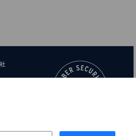
社
F‑Secureについて
求人情報
投資家向け
報道関係者向け
F‑Secureブログ
お問い合わせ先