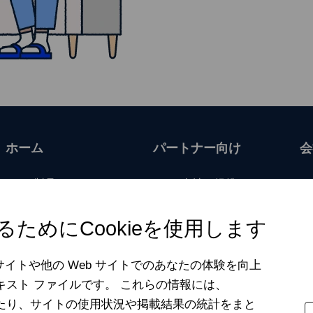
ホーム
パートナー向け
会
製品
当社と提携するメリ
ット
サブスクリプション
を更新する
事業者向け
ためにCookieを使用します
記事
小売業者向け
eb サイトや他の Web サイトでのあなたの体験を向上
無料ツール
銀行向け
テキスト ファイルです。 これらの情報には、
My F‑Secure
保険会社向け
整したり、サイトの使用状況や掲載結果の統計をまと