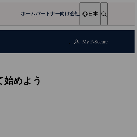
ホーム
パートナー向け
会社
日本
My F‑Secure
て始めよう