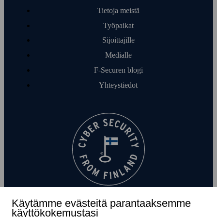
Näytä kaikki ilmaiset työkalut
Tietoja meistä
Työpaikat
Sijoittajille
Medialle
F‑Securen blogi
Yhteys­tiedot
Käytämme evästeitä parantaaksemme
käyttökokemustasi