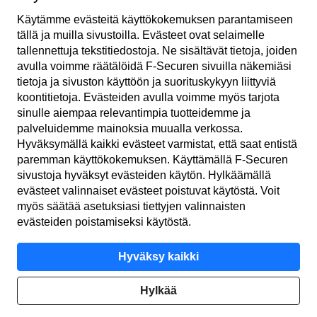
Käytämme evästeitä käyttö­kokemuksen parantamiseen
Tilaa uutiskirje
tällä ja muilla sivustoilla. Evästeet ovat selaimelle
tallennettuja teksti­tiedostoja. Ne sisältävät tietoja, joiden
avulla voimme räätälöidä F‑Securen sivuilla näkemiäsi
tietoja ja sivuston käyttöön ja suoritus­kykyyn liittyviä
koonti­tietoja. Evästeiden avulla voimme myös tarjota
sinulle aiempaa relevantimpia tuotteidemme ja
palveluidemme mainoksia muualla verkossa.
Hyväksymällä kaikki evästeet varmistat, että saat entistä
FI
paremman käyttö­kokemuksen. Käyttämällä F‑Securen
sivustoja hyväksyt evästeiden käytön. Hylkäämällä
evästeet valinnaiset evästeet poistuvat käytöstä. Voit
myös säätää asetuksiasi tiettyjen valinnaisten
Käyttöehdot
evästeiden poistamiseksi käytöstä.
Yksityisyys­käytäntö
Hyväksy kaikki
Evästeet
Hylkää